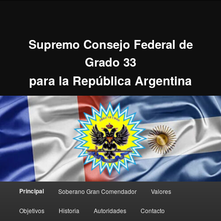
Ir
al
contenido
principal
Supremo Consejo Federal de
Grado 33
para la República Argentina
Menú
Principal
Soberano Gran Comendador
Valores
principal
Objetivos
Historia
Autoridades
Contacto